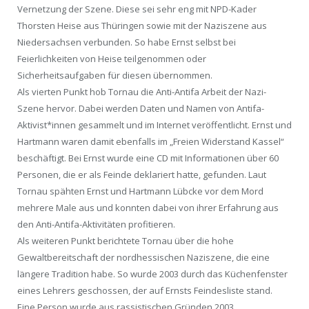
Vernetzung der Szene. Diese sei sehr eng mit NPD-Kader
Thorsten Heise aus Thüringen sowie mit der Naziszene aus
Niedersachsen verbunden. So habe Ernst selbst bei
Feierlichkeiten von Heise teilgenommen oder
Sicherheitsaufgaben für diesen übernommen.
Als vierten Punkt hob Tornau die Anti-Antifa Arbeit der Nazi-
Szene hervor. Dabei werden Daten und Namen von Antifa-
Aktivist*innen gesammelt und im Internet veröffentlicht. Ernst und
Hartmann waren damit ebenfalls im „Freien Widerstand Kassel“
beschäftigt. Bei Ernst wurde eine CD mit Informationen über 60
Personen, die er als Feinde deklariert hatte, gefunden. Laut
Tornau spähten Ernst und Hartmann Lübcke vor dem Mord
mehrere Male aus und konnten dabei von ihrer Erfahrung aus
den Anti-Antifa-Aktivitäten profitieren.
Als weiteren Punkt berichtete Tornau über die hohe
Gewaltbereitschaft der nordhessischen Naziszene, die eine
längere Tradition habe. So wurde 2003 durch das Küchenfenster
eines Lehrers geschossen, der auf Ernsts Feindesliste stand.
Eine Person wurde aus rassistischen Gründen 2003