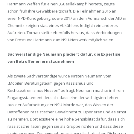
Hartmann Waffen für einen „Guerillakampf“ hortete, zeigte
schon früh ihre Gewaltbereitschaft. Die Teilnahmen 2016 an
einer NPD-Kundgebung, sowie 2017 an dem Aufmarsch der AfD in
Chemnitz zeigten statt eines Abkühlens lediglich ein anderes
Auftreten. Tornau stellte ebenfalls heraus, dass Verbindungen
von Ernst und Hartmann zum NSU-Netzwerk möglich seien.
Sachverständige Neumann plädiert dafür, die Expertise
von Betroffenen ernstzunehmen
Als zweite Sachverständige wurde Kirsten Neumann vom
„Mobilen Beratungsteam gegen Rassismus und
Rechtsextremismus Hessen“ befragt. Neumann machte in ihrem
Eingangsstatement deutlich, dass eine der wichtigsten Lehren
aus der Aufarbeitung der NSU-Morde war, das Wissen der
Betroffenen rassistischer Gewalt nicht zu ignorieren und es ernst
zu nehmen. Dort existiere eine hohe Sensibilität dafür, dass sich
rassistische Taten gegen sie als Gruppe richten und dass diese
in einem engen Zusammenhang mit gesellschaftlichen Diskursen