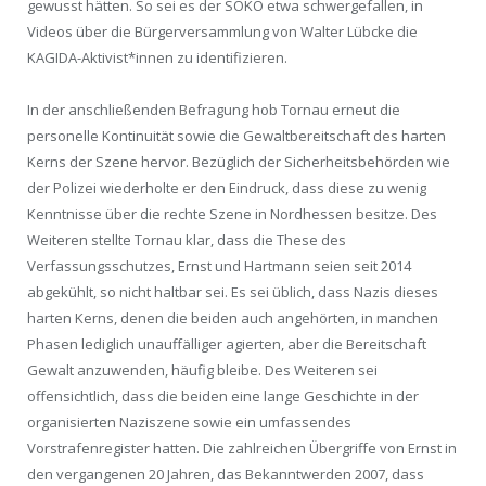
gewusst hätten. So sei es der SOKO etwa schwergefallen, in
Videos über die Bürgerversammlung von Walter Lübcke die
KAGIDA-Aktivist*innen zu identifizieren.
In der anschließenden Befragung hob Tornau erneut die
personelle Kontinuität sowie die Gewaltbereitschaft des harten
Kerns der Szene hervor. Bezüglich der Sicherheitsbehörden wie
der Polizei wiederholte er den Eindruck, dass diese zu wenig
Kenntnisse über die rechte Szene in Nordhessen besitze. Des
Weiteren stellte Tornau klar, dass die These des
Verfassungsschutzes, Ernst und Hartmann seien seit 2014
abgekühlt, so nicht haltbar sei. Es sei üblich, dass Nazis dieses
harten Kerns, denen die beiden auch angehörten, in manchen
Phasen lediglich unauffälliger agierten, aber die Bereitschaft
Gewalt anzuwenden, häufig bleibe. Des Weiteren sei
offensichtlich, dass die beiden eine lange Geschichte in der
organisierten Naziszene sowie ein umfassendes
Vorstrafenregister hatten. Die zahlreichen Übergriffe von Ernst in
den vergangenen 20 Jahren, das Bekanntwerden 2007, dass