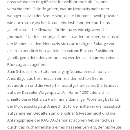
dass sie diesen Begriff nicht für zielführend hält. Es kann
verschiedene Gründe geben, warum Neonazis mehr oder
weniger aktiv in der Szene sind, diese könnten sowohl privater
wie auch strategischer Natur sein. Insbesondere auch das
gesellschaftliche Klima sei für Neonazis wichtig: wenn ihr
„normales“ Umfeld anfange ihnen zu widersprechen, sei das oft
der Moment, in dem Neonazis sich zurückzögen. Solange vor
allem im persönlichen Umfeld die extrem Rechten Positionen
geteilt, geduldet oder verharmlost werden, sei kaum von einem
Rückzug auszugehen.
Zum Schluss ihres Statements ging Neumann noch auf vier
Anschläge aus Nordhessen ein, die der rechten Szene
zuzuordnen und die weiterhin unaufgeklärt seien. Die Schüsse
auf den Kasseler Wagenplatz „Am Hafen“ 2001, der sich in
unmittelbarer Nähe zu Hartmanns damaliger Wohnung befand;
der Mordanschlag auf Ahmed I. 2016, der mitten in die rassistisch
aufgeladenen Debatten um die Kölner Silvesternacht und die
Anfangsphase der KAGIDA-Demonstrationen fiel; der Schuss
durch das Küchenfensters eines Kasseler Lehrers, der bis heute