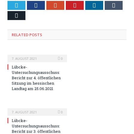
Twitter
Facebook
Google+
Pinterest
LinkedIn
Tumblr
Email
RELATED POSTS
7. AUGUST 2021
0
Lübcke-
Untersuchungsausschuss:
Bericht zur 4. öffentlichen
Sitzung im hessischen
Landtag am 25.06.2021
7. AUGUST 2021
0
Lübcke-
Untersuchungsausschuss:
Bericht zur 3. öffentlichen