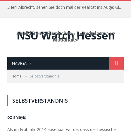
„Herr Albrecht, sehen Sie doch mal der Realität ins Auge: Glauben Sie, dass das was gebracht hat?“ – Der Prozess gegen Franco Albrecht – 35. Sitzung, 03. Juni 2022
NSU Watch Hessen
»Aufklären & Einmischen« | »Aydınlatma ve
Müdahale«
NAVIGATE
»
Home
Selbstverständnis
SELBSTVERSTÄNDNIS
öz anlayış
Als im Frühjahr 2014 absehbar wurde, dass der hessische