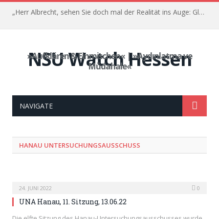
„Herr Albrecht, sehen Sie doch mal der Realität ins Auge: Glauben Sie, dass das was gebracht hat?“ – Der Prozess gegen Franco Albrecht – 35. Sitzung, 03. Juni 2022
NSU Watch Hessen
»Aufklären & Einmischen« | »Aydınlatma ve
Müdahale«
NAVIGATE
HANAU UNTERSUCHUNGSAUSSCHUSS
24. JUNI 2022
0
UNA Hanau, 11. Sitzung, 13.06.22
Die elfte Sitzung des Hanau-Untersuchungsausschusses wurde