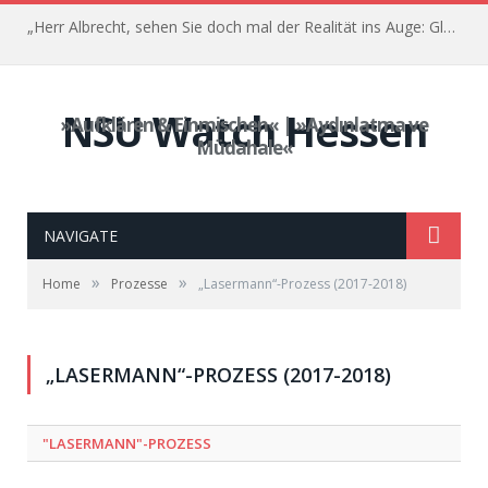
„Herr Albrecht, sehen Sie doch mal der Realität ins Auge: Glauben Sie, dass das was gebracht hat?“ – Der Prozess gegen Franco Albrecht – 35. Sitzung, 03. Juni 2022
NSU Watch Hessen
»Aufklären & Einmischen« | »Aydınlatma ve
Müdahale«
NAVIGATE
»
»
Home
Prozesse
„Lasermann“-Prozess (2017-2018)
„LASERMANN“-PROZESS (2017-2018)
"LASERMANN"-PROZESS