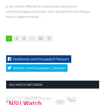
In der achten öffentlichen Sitzung des hessischen
Untersuchungsausschusses zum rassistischen Anschlag in
Hanau sagten erstmals…
Next
1
2
3
…
25
facebook.com/nsuwatch.hessen
twitter.com/nsuwatch_hessen
NSU WATCH NETZWERK