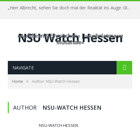
„Herr Albrecht, sehen Sie doch mal der Realität ins Auge: Glauben Sie, dass das was gebracht hat?“ – Der Prozess gegen Franco Albrecht – 35. Sitzung, 03. Juni 2022
NSU Watch Hessen
»Aufklären & Einmischen« | »Aydınlatma ve
Müdahale«
NAVIGATE
»
Home
Author: NSU-Watch Hessen
AUTHOR
NSU-WATCH HESSEN
NSU-WATCH HESSEN