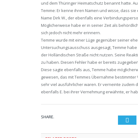
und dem Thüringer Heimatschutz benannt hatte. Auf
Temme: Er kenne ihren Namen und wisse, dass sie e
Name Dirk W., der ebenfalls eine Verbindungsperson
Möglicherweise habe er in seiner Zeit als behördli
sich jedoch nicht mehr erinnern.
Temme wurde mit einer Lüge gegenüber seiner ehemal
Untersuchungsausschuss ausgesagt, Temme habe ihr 
der Holländischen Straße nicht nutzen. Seine Reaktio
zu haben. Diesen Fehler habe er bereits zugegeben
Diese sagte ebenfalls aus, Temme habe möglicherwei
gewesen, das mit Temmes Übernahme bestimmter V-L
sehr viel ausführlicher waren. Er verneinte zudem 
ebenfalls E. bei ihrer Vernehmung erwähnte, er hab
SHARE.
Twi