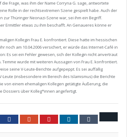
 die Frage, was ihm der Name Corryna G. sage, antwortete
ine Rolle in der rechtsextremen Szene gespielt habe. Auch der
 zur Thüringer Neonazi-Szene war, sei ihm ein Begriff.
cher Ermittler etwas zu ihm beschafft. An Genaueres könne er
igen Kollegin Frau E. konfrontiert. Diese hatte im hessischen
noch am 10.04.2006 versichert, er würde das Internet-Café in
n: Es sei ein Fehler gewesen, sich der Kollegin nicht anvertraut
. Temme wurde mit weiteren Aussagen von Frau E. konfrontiert.
se seine V-Leute-Berichte aufgepeppt. Es sei auffällig
eute (insbesondere im Bereich des Islamismus) die Berichte
die von einem ehemaligen Kollegen getätigte Äußerung, die
e Dossiers über Kolleg*innen angefertigt.
Email
tter
Facebook
Google+
Pinterest
LinkedIn
Tumblr