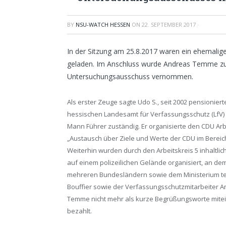
BY
NSU-WATCH HESSEN
ON
22. SEPTEMBER 2017
·
In der Sitzung am 25.8.2017 waren ein ehemalig
geladen. Im Anschluss wurde Andreas Temme zu
Untersuchungsausschuss vernommen.
Als erster Zeuge sagte Udo S., seit 2002 pensionier
hessischen Landesamt für Verfassungsschutz (LfV) au
Mann Führer zuständig. Er organisierte den CDU Arb
„Austausch über Ziele und Werte der CDU im Bereich
Weiterhin wurden durch den Arbeitskreis 5 inhaltlic
auf einem polizeilichen Gelände organisiert, an d
mehreren Bundesländern sowie dem Ministerium te
Bouffier sowie der Verfassungsschutzmitarbeiter A
Temme nicht mehr als kurze Begrüßungsworte mitein
bezahlt.