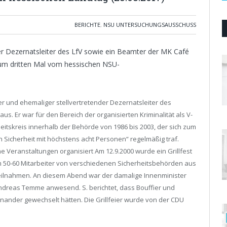
BERICHTE
,
NSU UNTERSUCHUNGSAUSSCHUSS
er Dezernatsleiter des LfV sowie ein Beamter der MK Café
m dritten Mal vom hessischen NSU-
ter und ehemaliger stellvertretender Dezernatsleiter des
s. Er war für den Bereich der organisierten Kriminalität als V-
eitskreis innerhalb der Behörde von 1986 bis 2003, der sich zum
 Sicherheit mit höchstens acht Personen“ regelmäßig traf.
he Veranstaltungen organisiert Am 12.9.2000 wurde ein Grillfest
em 50-60 Mitarbeiter von verschiedenen Sicherheitsbehörden aus
ilnahmen. An diesem Abend war der damalige Innenminister
ndreas Temme anwesend. S. berichtet, dass Bouffier und
ander gewechselt hätten. Die Grillfeier wurde von der CDU