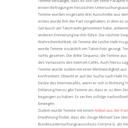
Temme bestätigte, dass es sich um seine Paraphe ha
ersten Befragung im hessischen Untersuchungsaussc
Temme wurden insgesamt drei Ausschnitte aus de
erstes wurde ihm der Part vorgehalten, in dem es u
Geräusch am Tatort wahrgenommen habe, antwortet
anderen Erinnerung bei ihm führe. Die nächste Sequ
Wahrscheinlichkeit, ob Temme die Leiche Halit Yozga
wurde Temme zusätzlich ein Tatort-Foto gezeigt. Te
nichts gesehen. Die dritte Sequenz, die Temme aus
des Verlassens des Internet-Cafés. Auch hierzu sag
Temme wurde zudem mit einer Merkwürdigkeit au
konfrontiert: Obwohl er auf der Suche nach Halit 
Decke des Internetcafés, wenn er sich in Richtung T
Erklärung hierzu gibt Temme an, dass er zu dem Ze
begangen zu haben. Es sei ihm zufolge nachvollziehb
bewegen.
Zudem wurde Temme mit einem
Artikel aus der Fr
Erwähnung findet, dass der Zeuge Michael See (der
Bundesuntersuchungsausschuss Corryna G. als Ve