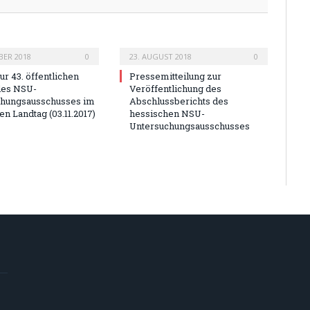
BER 2018
0
23. AUGUST 2018
0
ur 43. öffentlichen
Pressemitteilung zur
des NSU-
Veröffentlichung des
chungsausschusses im
Abschlussberichts des
n Landtag (03.11.2017)
hessischen NSU-
Untersuchungsausschusses