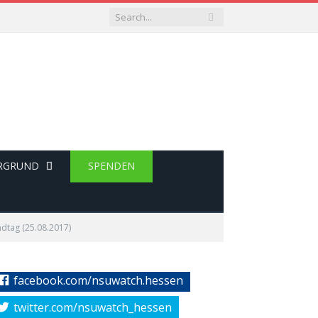
RGRUND
SPENDEN
ndtag (25.08.2017)
facebook.com/nsuwatch.hessen
twitter.com/nsuwatch_hessen