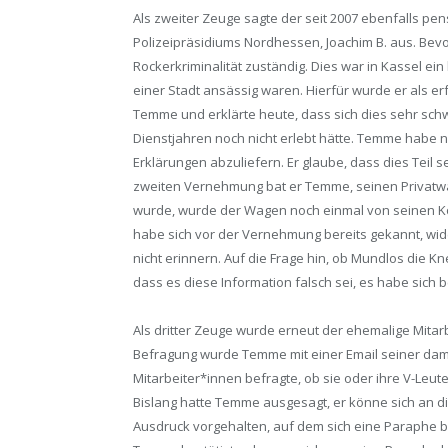
Als zweiter Zeuge sagte der seit 2007 ebenfalls pe
Polizeipräsidiums Nordhessen, Joachim B. aus. Bevo
Rockerkriminalität zuständig. Dies war in Kassel e
einer Stadt ansässig waren. Hierfür wurde er als e
Temme und erklärte heute, dass sich dies sehr schw
Dienstjahren noch nicht erlebt hätte. Temme habe n
Erklärungen abzuliefern. Er glaube, dass dies Teil 
zweiten Vernehmung bat er Temme, seinen Privatw
wurde, wurde der Wagen noch einmal von seinen 
habe sich vor der Vernehmung bereits gekannt, wid
nicht erinnern. Auf die Frage hin, ob Mundlos die K
dass es diese Information falsch sei, es habe sich 
Als dritter Zeuge wurde erneut der ehemalige Mitar
Befragung wurde Temme mit einer Email seiner damalig
Mitarbeiter*innen befragte, ob sie oder ihre V-Le
Bislang hatte Temme ausgesagt, er könne sich an di
Ausdruck vorgehalten, auf dem sich eine Paraphe be