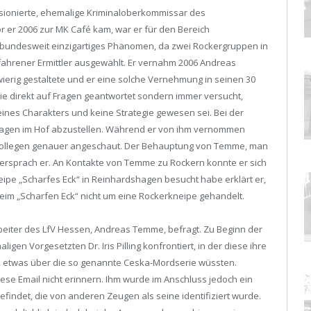
nsionierte, ehemalige Kriminaloberkommissar des
r er 2006 zur MK Café kam, war er für den Bereich
in bundesweit einzigartiges Phänomen, da zwei Rockergruppen in
rfahrener Ermittler ausgewählt. Er vernahm 2006 Andreas
ierig gestaltete und er eine solche Vernehmung in seinen 30
ie direkt auf Fragen geantwortet sondern immer versucht,
seines Charakters und keine Strategie gewesen sei. Bei der
agen im Hof abzustellen. Während er von ihm vernommen
Kollegen genauer angeschaut. Der Behauptung von Temme, man
ersprach er. An Kontakte von Temme zu Rockern konnte er sich
neipe „Scharfes Eck“ in Reinhardshagen besucht habe erklärt er,
beim „Scharfen Eck“ nicht um eine Rockerkneipe gehandelt.
beiter des LfV Hessen, Andreas Temme, befragt. Zu Beginn der
en Vorgesetzten Dr. Iris Pilling konfrontiert, in der diese ihre
ute etwas über die so genannte Ceska-Mordserie wüssten.
ese Email nicht erinnern. Ihm wurde im Anschluss jedoch ein
findet, die von anderen Zeugen als seine identifiziert wurde.