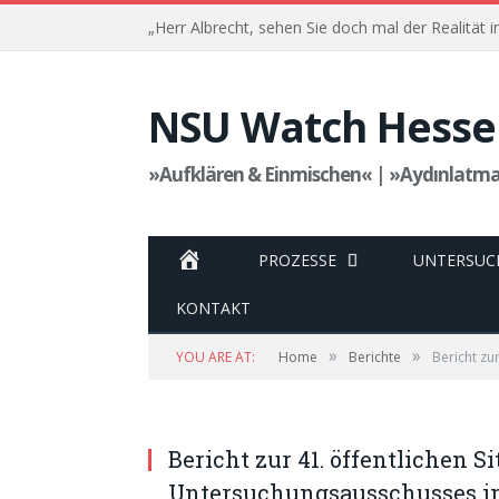
NSU Watch Hesse
»Aufklären & Einmischen« | »Aydınlatm
HOME
PROZESSE
UNTERSUC
KONTAKT
»
»
YOU ARE AT:
Home
Berichte
Bericht zu
Bericht zur 41. öffentlichen S
Untersuchungsausschusses im 