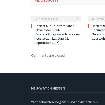
RELATED POSTS
14. DEZEMBER 2018
0
14. DEZEM
Bericht zur 27. öffentlichen
Bericht z
Sitzung des NSU-
Sitzung 
Untersuchungsausschusses im
Untersu
hessischen Landtag (12.
hessische
September 2016)
Comments are closed.
NSU-WATCH HESSEN
Wir beobachten, begleiten und dokumentieren