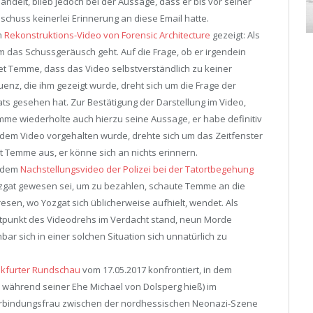
ndelt, blieb jedoch bei der Aussage, dass er bis vor seiner
huss keinerlei Erinnerung an diese Email hatte.
m
Rekonstruktions-Video von Forensic Architecture
gezeigt: Als
m das Schussgeräusch geht. Auf die Frage, ob er irgendein
 Temme, dass das Video selbstverständlich zu keiner
enz, die ihm gezeigt wurde, dreht sich um die Frage der
ts gesehen hat. Zur Bestätigung der Darstellung im Video,
mme wiederholte auch hierzu seine Aussage, er habe definitiv
 dem Video vorgehalten wurde, drehte sich um das Zeitfenster
t Temme aus, er könne sich an nichts erinnern.
s dem
Nachstellungsvideo der Polizei bei der Tatortbegehung
Yozgat gewesen sei, um zu bezahlen, schaute Temme an die
resen, wo Yozgat sich üblicherweise aufhielt, wendet. Als
itpunkt des Videodrehs im Verdacht stand, neun Morde
ar sich in einer solchen Situation sich unnatürlich zu
ankfurter Rundschau
vom 17.05.2017 konfrontiert, in dem
 während seiner Ehe Michael von Dolsperg hieß) im
rbindungsfrau zwischen der nordhessischen Neonazi-Szene