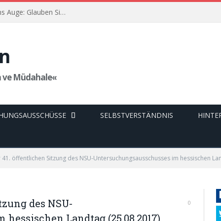
„Herr Albrecht, sehen Sie doch mal der Realität ins Auge: Glauben Sie, dass das was gebracht hat?“ – Der Prozess gegen Franco Albrecht – 35. Sitzung, 03. Juni 2022
n
a ve Müdahale«
HUNGSAUSSCHÜSSE
SELBSTVERSTÄNDNIS
HINTE
r 41. öffentlichen Sitzung des NSU-Untersuchungsausschusses im hessischen La
itzung des NSU-
0
hessischen Landtag (25.08.2017)