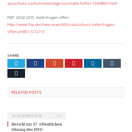
ausschuss-sachverstaendige-nsu-hatte-helfer-13438801.html
FNP, 20.02.2015, Viele Fragen offen
http://www.fnp.de/rhein-main/NSU-Ausschuss-Viele-Fragen-
offen;art801,1272713
SHARE.
Twitter
Facebook
Google+
Pinterest
LinkedIn
Tumblr
Email
RELATED POSTS
14. DEZEMBER 2018
0
Bericht zur 27. öffentlichen
Sitzung des NSU-