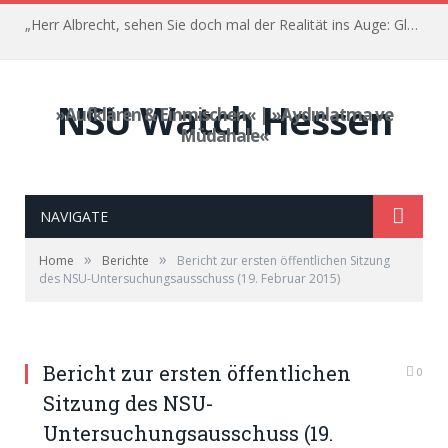
„Herr Albrecht, sehen Sie doch mal der Realität ins Auge: Glauben Sie, dass das was gebracht hat?“ – Der Prozess gegen Franco Albrecht – 35. Sitzung, 03. Juni 2022
NSU Watch Hessen
»Aufklären & Einmischen« | »Aydınlatma ve
Müdahale«
NAVIGATE
»
»
Home
Berichte
Bericht zur ersten öffentlichen Sitzung
des NSU-Untersuchungsausschuss (19. Februar 2015)
Bericht zur ersten öffentlichen
0
Sitzung des NSU-
Untersuchungsausschuss (19.