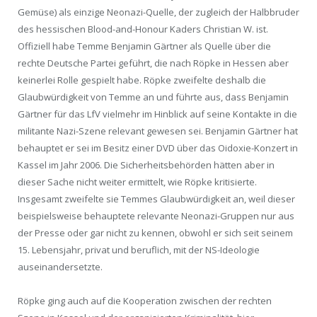
Gemüse) als einzige Neonazi-Quelle, der zugleich der Halbbruder
des hessischen Blood-and-Honour Kaders Christian W. ist.
Offiziell habe Temme Benjamin Gärtner als Quelle über die
rechte Deutsche Partei geführt, die nach Röpke in Hessen aber
keinerlei Rolle gespielt habe. Röpke zweifelte deshalb die
Glaubwürdigkeit von Temme an und führte aus, dass Benjamin
Gärtner für das LfV vielmehr im Hinblick auf seine Kontakte in die
militante Nazi-Szene relevant gewesen sei. Benjamin Gärtner hat
behauptet er sei im Besitz einer DVD über das Oidoxie-Konzert in
Kassel im Jahr 2006. Die Sicherheitsbehörden hätten aber in
dieser Sache nicht weiter ermittelt, wie Röpke kritisierte.
Insgesamt zweifelte sie Temmes Glaubwürdigkeit an, weil dieser
beispielsweise behauptete relevante Neonazi-Gruppen nur aus
der Presse oder gar nicht zu kennen, obwohl er sich seit seinem
15. Lebensjahr, privat und beruflich, mit der NS-Ideologie
auseinandersetzte.
Röpke ging auch auf die Kooperation zwischen der rechten