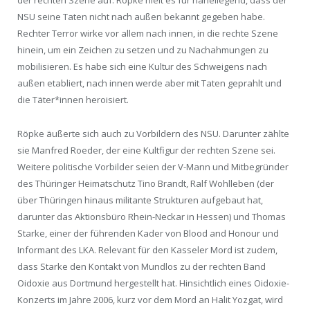
der rechten Szene auf. Röpke hielt es für naheliegend, dass der
NSU seine Taten nicht nach außen bekannt gegeben habe.
Rechter Terror wirke vor allem nach innen, in die rechte Szene
hinein, um ein Zeichen zu setzen und zu Nachahmungen zu
mobilisieren. Es habe sich eine Kultur des Schweigens nach
außen etabliert, nach innen werde aber mit Taten geprahlt und
die Täter*innen heroisiert.
Röpke äußerte sich auch zu Vorbildern des NSU. Darunter zählte
sie Manfred Roeder, der eine Kultfigur der rechten Szene sei.
Weitere politische Vorbilder seien der V-Mann und Mitbegründer
des Thüringer Heimatschutz Tino Brandt, Ralf Wohlleben (der
über Thüringen hinaus militante Strukturen aufgebaut hat,
darunter das Aktionsbüro Rhein-Neckar in Hessen) und Thomas
Starke, einer der führenden Kader von Blood and Honour und
Informant des LKA. Relevant für den Kasseler Mord ist zudem,
dass Starke den Kontakt von Mundlos zu der rechten Band
Oidoxie aus Dortmund hergestellt hat. Hinsichtlich eines Oidoxie-
Konzerts im Jahre 2006, kurz vor dem Mord an Halit Yozgat, wird